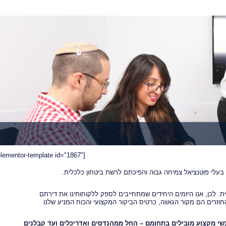
elementor-template id="1867"]
עלי פוטנציאל צמיחה גבוה והפיכתם לרשת ביטחון כלכלית.
ת. לכן, אנו היזמים היחידים שמתחייבים לספק ללקוחותינו את דירתם
וזרים הם מקור הגאווה, כרטיס הביקור המקצועי והכוח המניע שלנו
נשי מקצוע מובילים בתחומם – החל ממהנדסים ואדריכלים ועד קבלנים