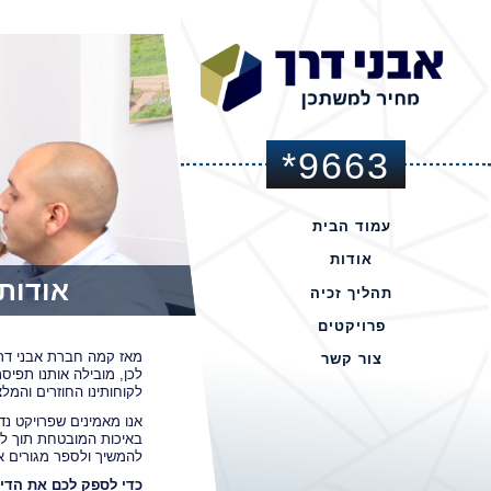
*9663
עמוד הבית
אודות
אודות
תהליך זכיה
פרויקטים
מאז קמה חברת אבני דרך בשנת 2009, אנו דוגלים בעובדה שנדל"ן הו
באר יעקב
צור קשר
לכן, מובילה אותנו תפי
ספיר חריש
לקוחותינו החוזרים והמל
אודם סיגליות
אנו מאמינים שפרויקט נד
אודם על הפארק 362
באיכות המובטחת תוך ליו
להמשיך ולספר מגורים אי
אודם על הפארק 221/2
כדי לספק לכם את הדיו
אבני דרך בבית אל 1001