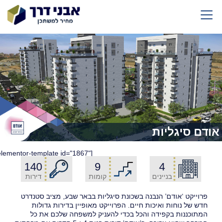
אודם סיגליות
elementor-template id="1867"]
140
9
4
בניינים
קומות
דירות
פרוייקט ‘אודם’ הנבנה בשכונת סיגליות בבאר שבע, מציב סטנדרט
חדש של נוחות ואיכות חיים. הפרוייקט מאופיין בדירות גדולות
המתוכננות בקפידה והכל בכדי להעניק למשפחה שלכם את כל