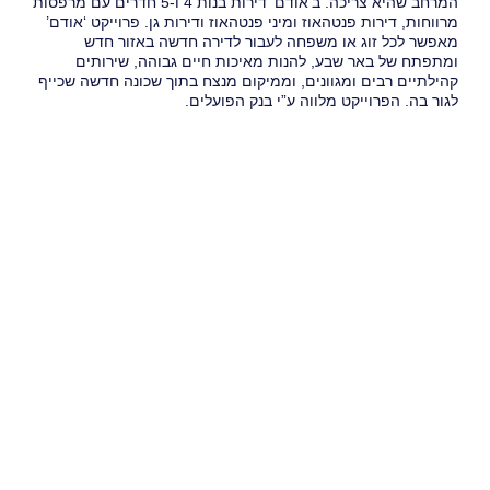
המרחב שהיא צריכה. ב’אודם’ דירות בנות 4 ו-5 חדרים עם מרפסות
מרווחות, דירות פנטהאוז ומיני פנטהאוז ודירות גן. פרוייקט ‘אודם’
מאפשר לכל זוג או משפחה לעבור לדירה חדשה באזור חדש
ומתפתח של באר שבע, להנות מאיכות חיים גבוהה, שירותים
קהילתיים רבים ומגוונים, וממיקום מנצח בתוך שכונה חדשה שכייף
לגור בה. הפרוייקט מלווה ע”י בנק הפועלים.