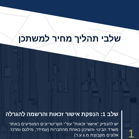
שלבי תהליך מחיר למשתכן
שלב 4: בחירת הדירה
וחתימת חוזה
שלב 2: ההגרלה ורשימת זוכים
שלב 3: הצגת הפרויקט
שלב 1: הנפקת אישור זכאות והרשמה להגרלה
יש להנפיק “אישור זכאות” עפ”י הקריטריונים המופיעים באתר
משרד הבינוי והשיכון באחת מהחברות (עמידר, מילגם ומרכז
1
אלונים מקבוצת מ.ג.ע.ר).