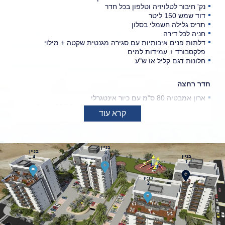
חי
נק' חיבור לטלויזיה וטלפון בכל חדר
שי
דוד שמש 150 ליטר
ה
תריס גלילה חשמלי בסלון
כ
חניה לכל דירה
דלתות פנים איכותיות עם סגירה מגנטית שקטה + מילוי
פלקסבורד + עמידות למים
חלונות דגם קליל או ש"ע
חדר רחצה
ארון אמבטיה 80 ס"מ עם כיור אינטגרלי
חיפוי קרמיקה בחדרי רחצה אריחים יוקרתיים 30/60 או ש"ע
קרא עוד
בניין
בניין
3
בניין
4
1
בניין
2