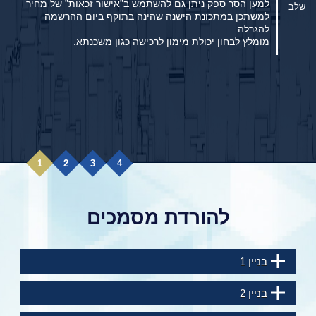
למען הסר ספק ניתן גם להשתמש ב”אישור זכאות” של מחיר
שלב
למשתכן במתכונת הישנה שהינה בתוקף ביום ההרשמה
להגרלה.
מומלץ לבחון יכולת מימון לרכישה כגון משכנתא.
מודגש כי אין התחייבות כלשהי מטעם החברה להבטיח דירה
זו או אחרת. הנ"ל בכפוף למלאי הדירות הפנויות ולמיקום
הזוכה בהגרלה.
1
2
3
4
להורדת מסמכים
בניין 1
בניין 2